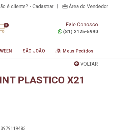
|
ão é cliente? - Cadastrar
Área do Vendedor
Fale Conosco
0
(81) 2125-5990
OWEEN
SÃO JOÃO
Meus Pedidos
VOLTAR
INT PLASTICO X21
m
893979119483
1