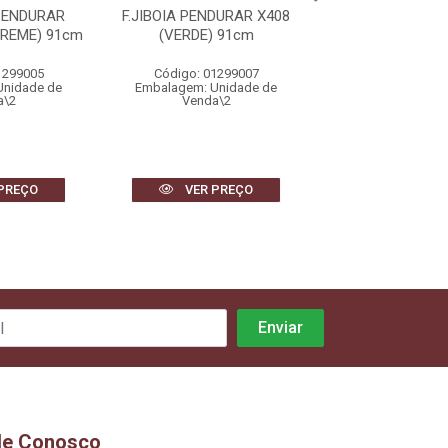
PENDURAR
F.JIBOIA PENDURAR X408
F.PIMENTA PLAS
CREME) 91cm
(VERDE) 91cm
(VERMELHO)
1299005
Código: 01299007
Código: 1474
Unidade de
Embalagem: Unidade de
Embalagem: Uni
a\2
Venda\2
Venda\6
PREÇO
VER PREÇO
VER PR
le Conosco