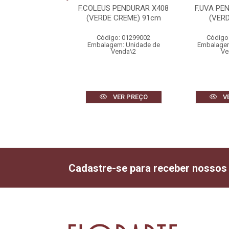
TA PLASTICO X14
F.COLEUS PENDURAR X408
F.UVA PE
MELHO) 30cm
(VERDE CREME) 91cm
(VER
igo: 14740001
Código: 01299002
Código
gem: Unidade de
Embalagem: Unidade de
Embalagem
Venda\6
Venda\2
Ve
VER PREÇO
VER PREÇO
V
Cadastre-se para receber nossos