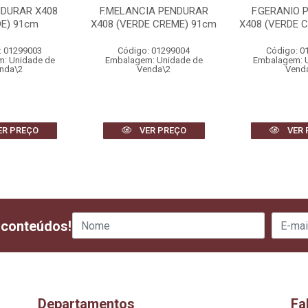
NDURAR X408
F.MELANCIA PENDURAR
F.GERANIO 
DE) 91cm
X408 (VERDE CREME) 91cm
X408 (VERDE 
: 01299003
Código: 01299004
Código: 0
: Unidade de
Embalagem: Unidade de
Embalagem: 
nda\2
Venda\2
Vend
ER PREÇO
VER PREÇO
VER 
 conteúdos!
Departamentos
Fa