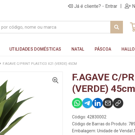
|
Já é cliente? - Entrar
N
UTILIDADES DOMÉSTICAS
NATAL
PÁSCOA
HALL
F.AGAVE C/PRINT PLASTICO X21 (VERDE) 45CM
F.AGAVE C/PR
(VERDE) 45c
Código: 42830002
Código de Barras do Produto: 7
Embalagem: Unidade de Venda\