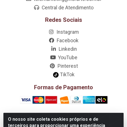
Central de Atendimento
Redes Sociais
Instagram
Facebook
Linkedin
YouTube
Pinterest
TikTok
Formas de Pagamento
O nosso site coleta cookies próprios e de
D&A Decoração e Ambientação LTDA - Rua Riachão, 807 –
terceiros para proporcionar uma experiência