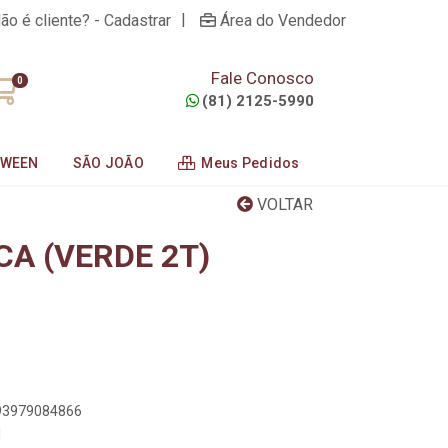
|
ão é cliente? - Cadastrar
Área do Vendedor
Fale Conosco
0
(81) 2125-5990
OWEEN
SÃO JOÃO
Meus Pedidos
VOLTAR
CA (VERDE 2T)
893979084866
1