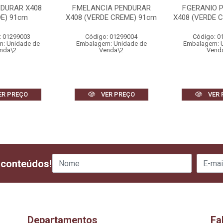
NDURAR X408
F.MELANCIA PENDURAR
F.GERANIO 
DE) 91cm
X408 (VERDE CREME) 91cm
X408 (VERDE 
: 01299003
Código: 01299004
Código: 0
: Unidade de
Embalagem: Unidade de
Embalagem: 
nda\2
Venda\2
Vend
ER PREÇO
VER PREÇO
VER 
 conteúdos!
Departamentos
Fa