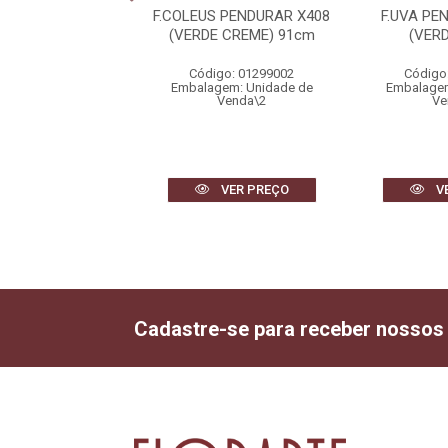
TA PLASTICO X14
F.COLEUS PENDURAR X408
F.UVA PE
MELHO) 30cm
(VERDE CREME) 91cm
(VER
igo: 14740001
Código: 01299002
Código
gem: Unidade de
Embalagem: Unidade de
Embalagem
Venda\6
Venda\2
Ve
VER PREÇO
VER PREÇO
V
Cadastre-se para receber nossos