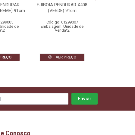
PENDURAR
F.JIBOIA PENDURAR X408
F.PIMENTA PLAS
CREME) 91cm
(VERDE) 91cm
(VERMELHO)
1299005
Código: 01299007
Código: 1474
Unidade de
Embalagem: Unidade de
Embalagem: Uni
a\2
Venda\2
Venda\6
PREÇO
VER PREÇO
VER PR
le Conosco