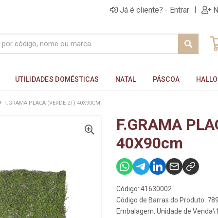
|
Já é cliente? - Entrar
N
UTILIDADES DOMÉSTICAS
NATAL
PÁSCOA
HALL
F.GRAMA PLACA (VERDE 2T) 40X90CM
F.GRAMA PLA
40X90cm
Código: 41630002
Código de Barras do Produto: 7
Embalagem: Unidade de Venda\