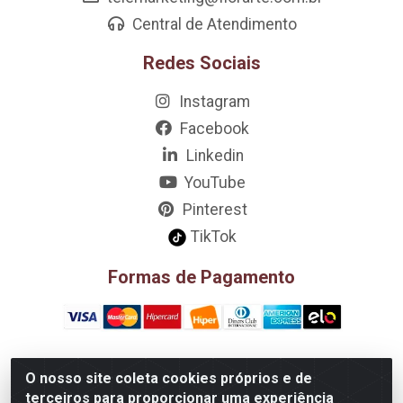
Central de Atendimento
Redes Sociais
Instagram
Facebook
Linkedin
YouTube
Pinterest
TikTok
Formas de Pagamento
O nosso site coleta cookies próprios e de
D&A Decoração e Ambientação LTDA - Rua Riachão, 807 –
terceiros para proporcionar uma experiência