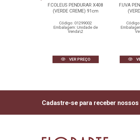
TA PLASTICO X14
F.COLEUS PENDURAR X408
F.UVA PE
MELHO) 30cm
(VERDE CREME) 91cm
(VER
igo: 14740001
Código: 01299002
Código
gem: Unidade de
Embalagem: Unidade de
Embalagem
Venda\6
Venda\2
Ve
VER PREÇO
VER PREÇO
V
Cadastre-se para receber nossos