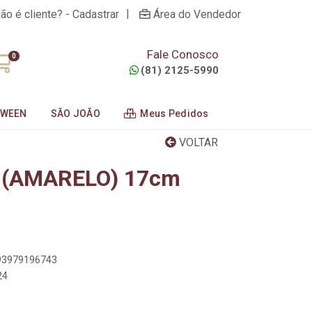
|
ão é cliente? - Cadastrar
Área do Vendedor
Fale Conosco
0
(81) 2125-5990
OWEEN
SÃO JOÃO
Meus Pedidos
VOLTAR
 (AMARELO) 17cm
893979196743
24