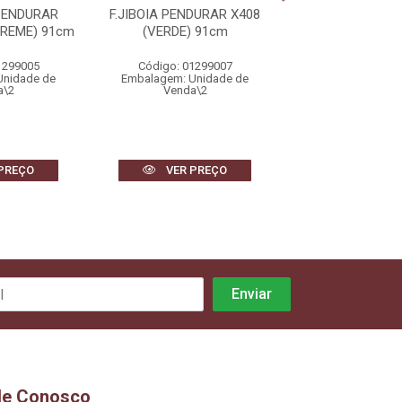
PENDURAR
F.JIBOIA PENDURAR X408
F.PIMENTA PLAS
CREME) 91cm
(VERDE) 91cm
(VERMELHO)
1299005
Código: 01299007
Código: 1474
Unidade de
Embalagem: Unidade de
Embalagem: Uni
a\2
Venda\2
Venda\6
PREÇO
VER PREÇO
VER PR
le Conosco