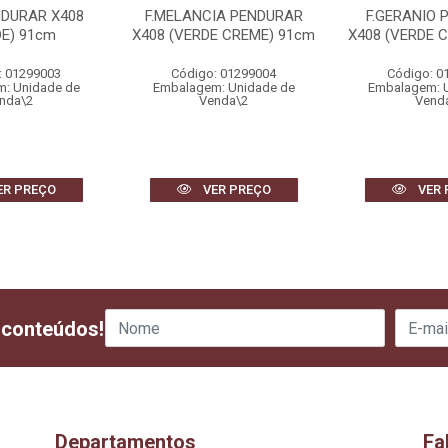
NDURAR X408
F.MELANCIA PENDURAR
F.GERANIO 
DE) 91cm
X408 (VERDE CREME) 91cm
X408 (VERDE 
: 01299003
Código: 01299004
Código: 0
: Unidade de
Embalagem: Unidade de
Embalagem: 
nda\2
Venda\2
Vend
ER PREÇO
VER PREÇO
VER 
 conteúdos!
Departamentos
Fa