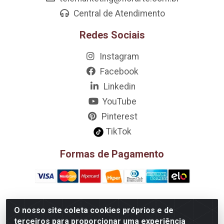
Central de Atendimento
Redes Sociais
Instagram
Facebook
Linkedin
YouTube
Pinterest
TikTok
Formas de Pagamento
O nosso site coleta cookies próprios e de
D&A Decoração e Ambientação LTDA - Rua Riachão, 807 –
terceiros para proporcionar uma experiência