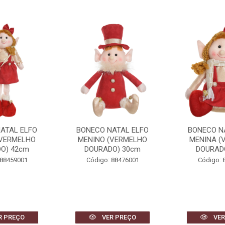
ATAL ELFO
BONECO NATAL ELFO
BONECO NATA
(VERMELHO
MENINA (VERMELHO
(VERMELHO
O) 30cm
DOURADO) 24cm
38
 88476001
Código: 88477001
Código: 
R PREÇO
VER PREÇO
VER