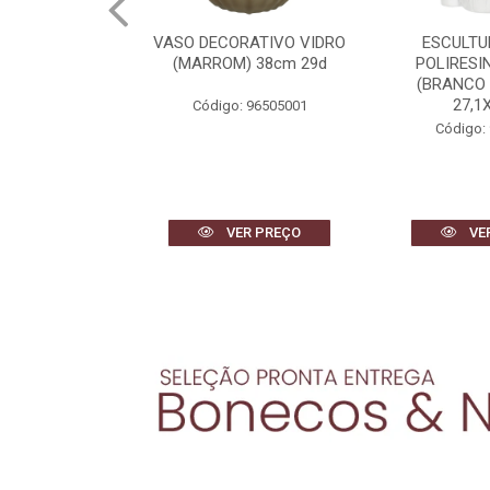
RATIVO VIDRO
ESCULTURA DECOR
VASO DECOR
) 38cm 29d
POLIRESINA MULHER
(BRANCO) 
(BRANCO DOURADO)
27,1X18,1...
 96505001
Código:
Código: 96663001
R PREÇO
VER PREÇO
VE