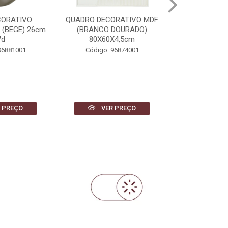
ORATIVO MDF
CACHEPOT DECORATVIO
BANDEJA DEC
DOURADO)
CIMENTO FOLHAS (BEGE)
REVESTIMENT
X4,5cm
23,5cm 26d
DOURADO) 
96874001
Código: 97024001
Código: 
 PREÇO
VER PREÇO
VER