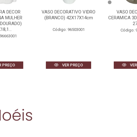
ATIVO VIDRO
VASO DECORATIVO
QUADRO DEC
42X17X14cm
CERAMICA 3D (BEGE) 26cm
(BRANCO 
27d
80X60
 96503001
Código: 96881001
Código: 
R PREÇO
VER PREÇO
VER