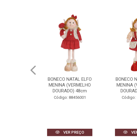
NATAL ELFO
BONECO NATAL ELFO
BONECO N
(VERMELHO
MENINA (VERMELHO
MENINO 
DO) 48cm
DOURADO) 42cm
DOURAD
 88456001
Código: 88459001
Código:
R PREÇO
VER PREÇO
VE