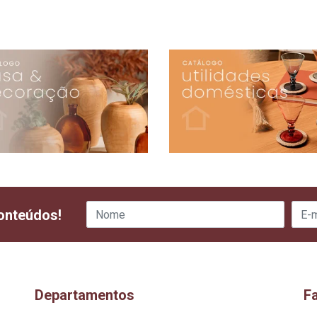
onteúdos!
Departamentos
F