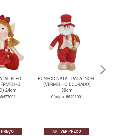
L PAPAI NOEL
BONECO DE NEVE NATAL
BONECA DE 
 DOURADO)
(VERMELHO DOURADO)
(VERMELHO
cm
40cm
34
88491001
Código: 88493001
Código: 
 PREÇO
VER PREÇO
VER