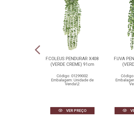
TA PLASTICO X14
F.COLEUS PENDURAR X408
F.UVA PE
MELHO) 30cm
(VERDE CREME) 91cm
(VER
igo: 14740001
Código: 01299002
Código
gem: Unidade de
Embalagem: Unidade de
Embalagem
Venda\6
Venda\2
Ve
VER PREÇO
VER PREÇO
V