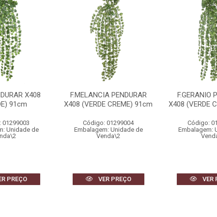
NDURAR X408
F.MELANCIA PENDURAR
F.GERANIO 
DE) 91cm
X408 (VERDE CREME) 91cm
X408 (VERDE 
: 01299003
Código: 01299004
Código: 0
: Unidade de
Embalagem: Unidade de
Embalagem: 
nda\2
Venda\2
Vend
ER PREÇO
VER PREÇO
VER 