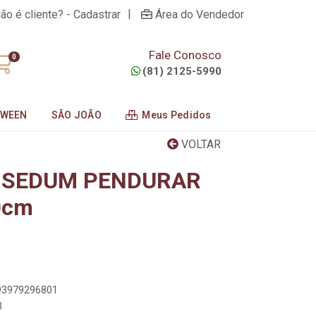
|
ão é cliente? - Cadastrar
Área do Vendedor
Fale Conosco
0
(81) 2125-5990
OWEEN
SÃO JOÃO
Meus Pedidos
VOLTAR
 SEDUM PENDURAR
0cm
893979296801
3