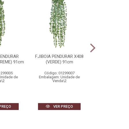
PENDURAR
F.JIBOIA PENDURAR X408
F.PIMENTA PLAS
CREME) 91cm
(VERDE) 91cm
(VERMELHO)
1299005
Código: 01299007
Código: 1474
Unidade de
Embalagem: Unidade de
Embalagem: Uni
a\2
Venda\2
Venda\6
PREÇO
VER PREÇO
VER PR