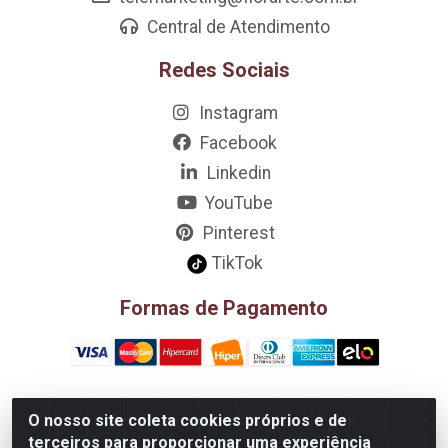
Central de Atendimento
Redes Sociais
Instagram
Facebook
Linkedin
YouTube
Pinterest
TikTok
Formas de Pagamento
O nosso site coleta cookies próprios e de
D&A Decoração e Ambientação LTDA - Rua Riachão, 807 –
terceiros para proporcionar uma experiência