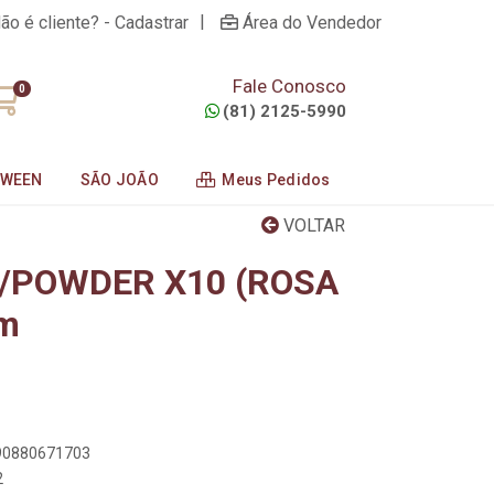
|
ão é cliente? - Cadastrar
Área do Vendedor
Fale Conosco
0
(81) 2125-5990
OWEEN
SÃO JOÃO
Meus Pedidos
VOLTAR
C/POWDER X10 (ROSA
m
890880671703
2