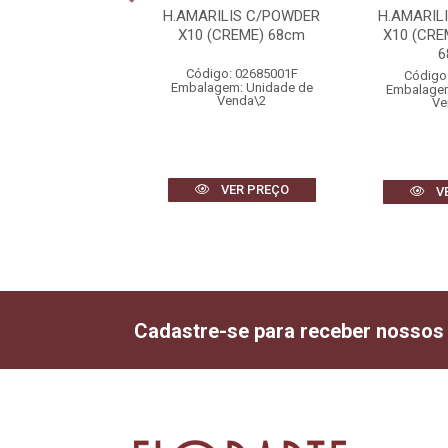
O REAL TOQUE X3
H.AMARILIS C/POWDER
H.AMARIL
ANCO) 78cm
X10 (CREME) 68cm
X10 (CR
6
igo: 29546001
Código: 02685001F
Código
gem: Unidade de
Embalagem: Unidade de
Embalagem
Venda\4
Venda\2
Ve
VER PREÇO
VER PREÇO
V
Cadastre-se para receber nossos