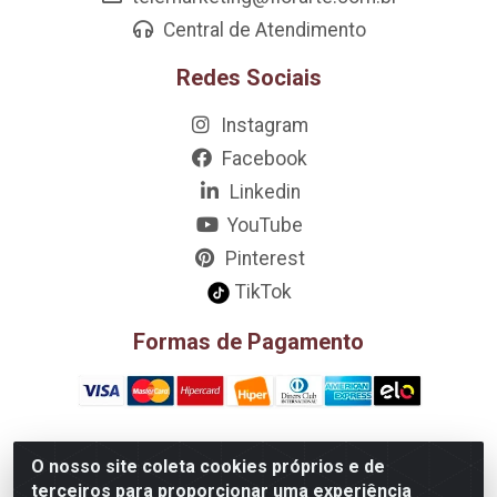
Central de Atendimento
Redes Sociais
Instagram
Facebook
Linkedin
YouTube
Pinterest
TikTok
Formas de Pagamento
O nosso site coleta cookies próprios e de
D&A Decoração e Ambientação LTDA - Rua Riachão, 807 –
terceiros para proporcionar uma experiência