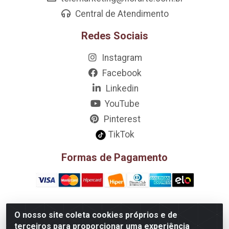
Central de Atendimento
Redes Sociais
Instagram
Facebook
Linkedin
YouTube
Pinterest
TikTok
Formas de Pagamento
O nosso site coleta cookies próprios e de
D&A Decoração e Ambientação LTDA - Rua Riachão, 807 –
terceiros para proporcionar uma experiência