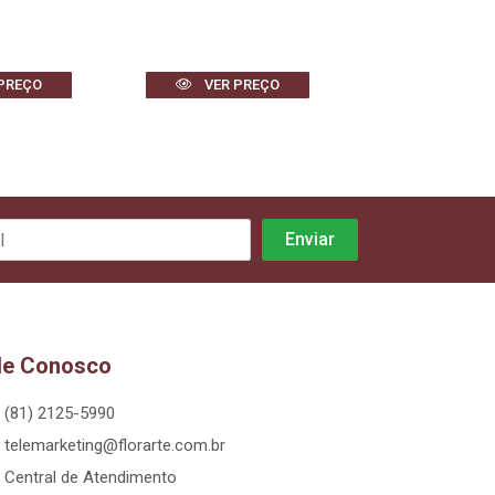
PREÇO
VER PREÇO
VER PR
le Conosco
(81) 2125-5990
telemarketing@florarte.com.br
Central de Atendimento