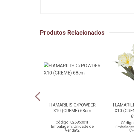
Produtos Relacionados
 X105 (ROSA 2T)
H.AMARILIS C/POWDER
H.AMARIL
1,15m
X10 (CREME) 68cm
X10 (CR
6
igo: 16095002
Código: 02685001F
Código
gem: Unidade de
Embalagem: Unidade de
Embalagem
Venda\5
Venda\2
Ve