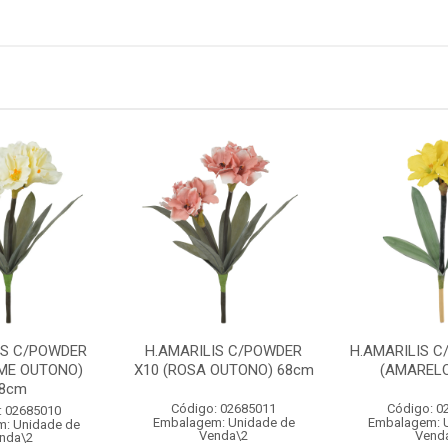
IS C/POWDER
H.AMARILIS C/POWDER
H.AMARILIS C
EME OUTONO)
X10 (ROSA OUTONO) 68cm
(AMARELO
8cm
Código: 02685011
Código: 0
: 02685010
Embalagem: Unidade de
Embalagem: 
: Unidade de
Venda\2
Vend
nda\2