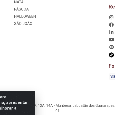
NATAL
Re
PÁSCOA
HALLOWEEN
SÃO JOÃO
Fo
para
io, apresentar
hão, 807 – 3A, 4A, 5A, 12A, 14A - Muribeca, Jaboatão dos Guararapes
elhorar a
01