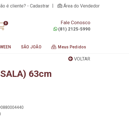
|
ão é cliente? - Cadastrar
Área do Vendedor
Fale Conosco
0
(81) 2125-5990
OWEEN
SÃO JOÃO
Meus Pedidos
VOLTAR
RSALA) 63cm
890880004440
8