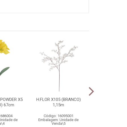
/POWDER X5
H.FLOR X105 (BRANCO)
H.FLOR X105 (R
) 67cm
1,15m
1,15m
2686004
Código: 16095001
Código: 1609
Unidade de
Embalagem: Unidade de
Embalagem: Uni
a\4
Venda\5
Venda\5