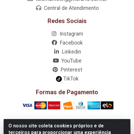
Central de Atendimento
Redes Sociais
Instagram
Facebook
Linkedin
YouTube
Pinterest
TikTok
Formas de Pagamento
O nosso site coleta cookies próprios e de
D&A Decoração e Ambientação LTDA - Rua Riachão, 807 –
terceiros para proporcionar uma experiência