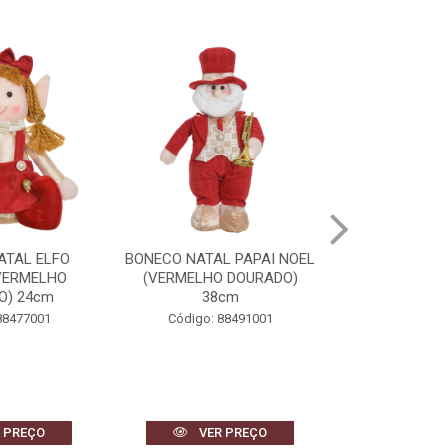
L PAPAI NOEL
BONECO DE NEVE NATAL
BONECA DE 
 DOURADO)
(VERMELHO DOURADO)
(VERMELHO
cm
40cm
34
88491001
Código: 88493001
Código: 
 PREÇO
VER PREÇO
VER