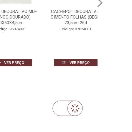
ORATIVO MDF
CACHEPOT DECORATVIO
BANDEJA DEC
DOURADO)
CIMENTO FOLHAS (BEGE)
REVESTIMENT
X4,5cm
23,5cm 26d
DOURADO) 
96874001
Código: 97024001
Código: 
 PREÇO
VER PREÇO
VER