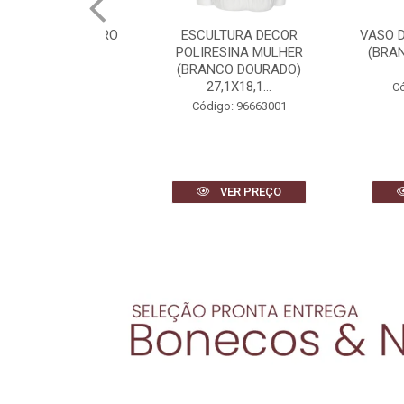
RATIVO VIDRO
ESCULTURA DECOR
VASO DECOR
) 38cm 29d
POLIRESINA MULHER
(BRANCO) 
(BRANCO DOURADO)
27,1X18,1...
 96505001
Código:
Código: 96663001
R PREÇO
VER PREÇO
VE