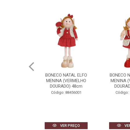
NATAL ELFO
BONECO NATAL ELFO
BONECO N
(VERMELHO
MENINA (VERMELHO
MENINO 
DO) 48cm
DOURADO) 42cm
DOURAD
 88456001
Código: 88459001
Código:
R PREÇO
VER PREÇO
VE