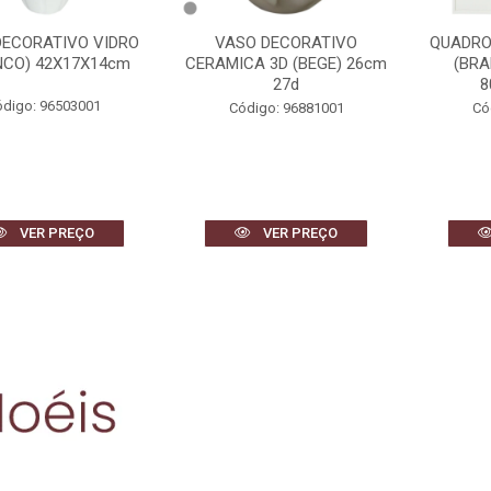
ATIVO VIDRO
VASO DECORATIVO
QUADRO DEC
42X17X14cm
CERAMICA 3D (BEGE) 26cm
(BRANCO 
27d
80X60
 96503001
Código: 96881001
Código: 
R PREÇO
VER PREÇO
VER