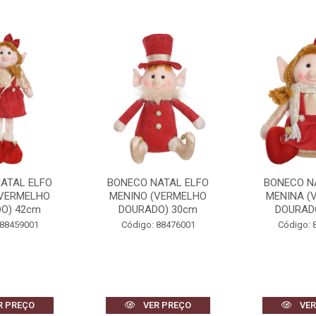
ATAL ELFO
BONECO NATAL ELFO
BONECO NATA
(VERMELHO
MENINA (VERMELHO
(VERMELHO
O) 30cm
DOURADO) 24cm
38
 88476001
Código: 88477001
Código: 
R PREÇO
VER PREÇO
VER