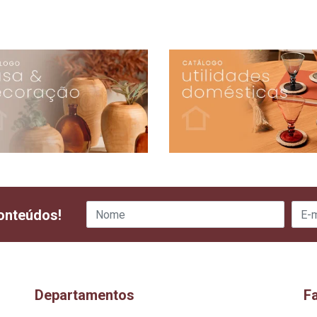
onteúdos!
Departamentos
F