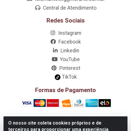
Central de Atendimento
Redes Sociais
Instagram
Facebook
Linkedin
YouTube
Pinterest
TikTok
Formas de Pagamento
O nosso site coleta cookies próprios e de
D&A Decoração e Ambientação LTDA - Rua Riachão, 807 –
terceiros para proporcionar uma experiência