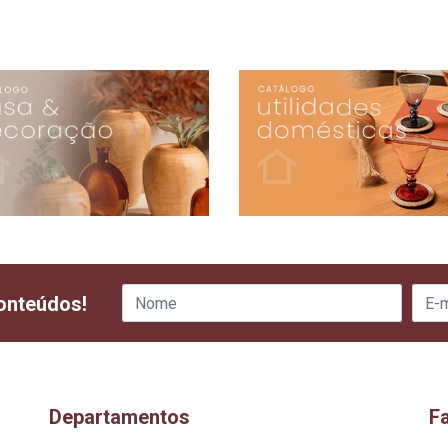
onteúdos!
Departamentos
F