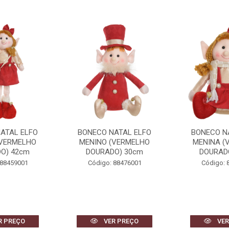
ATAL ELFO
BONECO NATAL ELFO
BONECO N
(VERMELHO
MENINO (VERMELHO
MENINA (
O) 42cm
DOURADO) 30cm
DOURAD
 88459001
Código: 88476001
Código: 
R PREÇO
VER PREÇO
VER