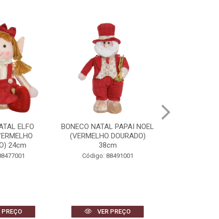
ATAL ELFO
BONECO NATAL PAPAI NOEL
BONECO DE 
VERMELHO
(VERMELHO DOURADO)
(VERMELHO
O) 24cm
38cm
40
88477001
Código: 88491001
Código: 
 PREÇO
VER PREÇO
VER