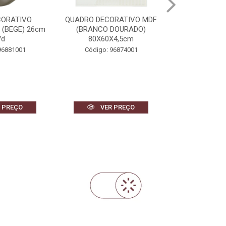
ORATIVO MDF
CACHEPOT DECORATVIO
BANDEJA DEC
DOURADO)
CIMENTO FOLHAS (BEGE)
REVESTIMENT
X4,5cm
23,5cm 26d
DOURADO) 
96874001
Código: 97024001
Código: 
 PREÇO
VER PREÇO
VER