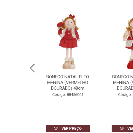
NATAL ELFO
BONECO NATAL ELFO
BONECO N
(VERMELHO
MENINA (VERMELHO
MENINA 
DO) 55cm
DOURADO) 48cm
DOURAD
 88455001
Código: 88456001
Código:
R PREÇO
VER PREÇO
VE