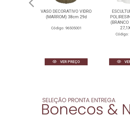
RATIVO VIDRO
ESCULTURA DECOR
VASO DECOR
) 38cm 29d
POLIRESINA MULHER
(BRANCO) 
(BRANCO DOURADO)
27,1X18,1...
 96505001
Código:
Código: 96663001
R PREÇO
VER PREÇO
VE