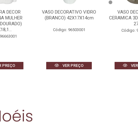
ATIVO VIDRO
VASO DECORATIVO
QUADRO DEC
42X17X14cm
CERAMICA 3D (BEGE) 26cm
(BRANCO 
27d
80X60
 96503001
Código: 96881001
Código: 
R PREÇO
VER PREÇO
VER