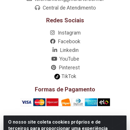
Central de Atendimento
Redes Sociais
Instagram
Facebook
Linkedin
YouTube
Pinterest
TikTok
Formas de Pagamento
O nosso site coleta cookies próprios e de
D&A Decoração e Ambientação LTDA - Rua Riachão, 807 –
terceiros para proporcionar uma experiência