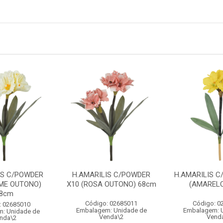
IS C/POWDER
H.AMARILIS C/POWDER
H.AMARILIS C
EME OUTONO)
X10 (ROSA OUTONO) 68cm
(AMARELO
8cm
Código: 02685011
Código: 0
: 02685010
Embalagem: Unidade de
Embalagem: 
: Unidade de
Venda\2
Vend
nda\2