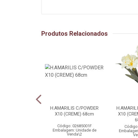
Produtos Relacionados
 X105 (ROSA 2T)
H.AMARILIS C/POWDER
H.AMARIL
1,15m
X10 (CREME) 68cm
X10 (CR
6
igo: 16095002
Código: 02685001F
Código
gem: Unidade de
Embalagem: Unidade de
Embalagem
Venda\5
Venda\2
Ve