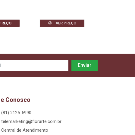
PREÇO
VER PREÇO
VER PR
le Conosco
(81) 2125-5990
telemarketing@florarte.com.br
Central de Atendimento