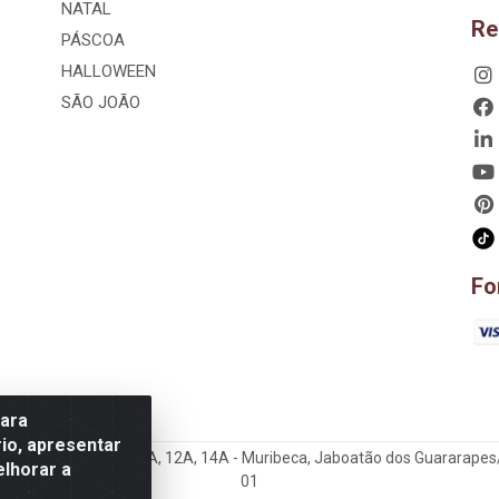
NATAL
Re
PÁSCOA
HALLOWEEN
SÃO JOÃO
Fo
para
io, apresentar
hão, 807 – 3A, 4A, 5A, 12A, 14A - Muribeca, Jaboatão dos Guararapes
elhorar a
01