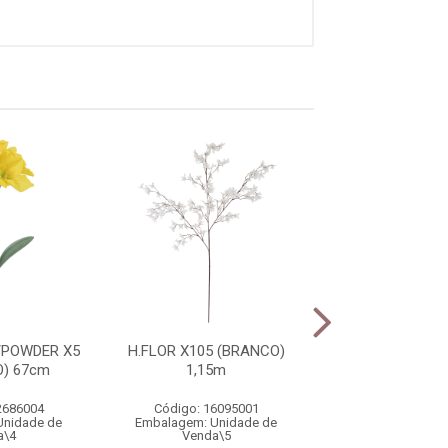
/POWDER X5
H.FLOR X105 (BRANCO)
H.FLOR X105 (R
) 67cm
1,15m
1,15m
2686004
Código: 16095001
Código: 1609
Unidade de
Embalagem: Unidade de
Embalagem: Uni
a\4
Venda\5
Venda\5