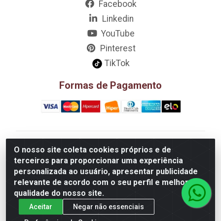
Facebook
Linkedin
YouTube
Pinterest
TikTok
Formas de Pagamento
D&A Decoração e Ambientação LTDA - Rua Riachão,
O nosso site coleta cookies próprios e de
807 – 3A, 4A, 5A, 12A, 14A - Muribeca, Jaboatão dos
terceiros para proporcionar uma experiência
Guararapes/PE - CEP 54.355-057 - CNPJ
personalizada ao usuário, apresentar publicidade
08.749.430/0002-01
relevante de acordo com o seu perfil e melhorar a
qualidade do nosso site.
Aceitar
Negar não essenciais