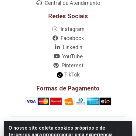
Central de Atendimento
Redes Sociais
Instagram
Facebook
Linkedin
YouTube
Pinterest
TikTok
Formas de Pagamento
D&A Decoração e Ambientação LTDA - Rua Riachão,
O nosso site coleta cookies próprios e de
807 – 3A, 4A, 5A, 12A, 14A - Muribeca, Jaboatão dos
terceiros para proporcionar uma experiência