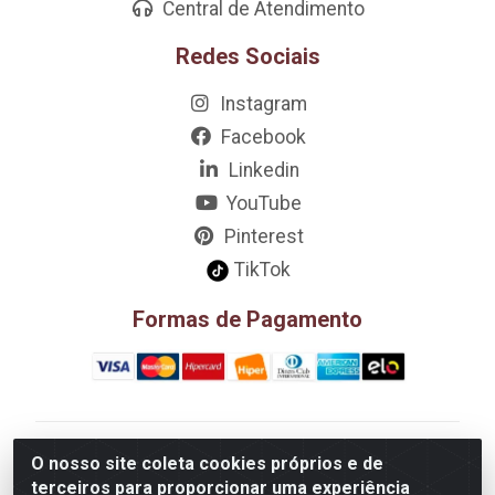
Central de Atendimento
Redes Sociais
Instagram
Facebook
Linkedin
YouTube
Pinterest
TikTok
Formas de Pagamento
D&A Decoração e Ambientação LTDA - Rua Riachão,
O nosso site coleta cookies próprios e de
807 – 3A, 4A, 5A, 12A, 14A - Muribeca, Jaboatão dos
terceiros para proporcionar uma experiência