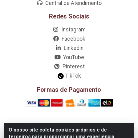
Central de Atendimento
Redes Sociais
Instagram
Facebook
Linkedin
YouTube
Pinterest
TikTok
Formas de Pagamento
D&A Decoração e Ambientação LTDA - Rua Riachão,
O nosso site coleta cookies próprios e de
807 – 3A, 4A, 5A, 12A, 14A - Muribeca, Jaboatão dos
terceiros para proporcionar uma experiência