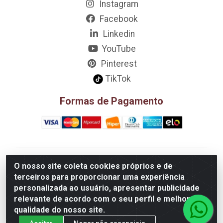
Instagram
Facebook
Linkedin
YouTube
Pinterest
TikTok
Formas de Pagamento
D&A Decoração e Ambientação LTDA - Rua Riachão,
O nosso site coleta cookies próprios e de
807 – 3A, 4A, 5A, 12A, 14A - Muribeca, Jaboatão dos
terceiros para proporcionar uma experiência
Guararapes/PE - CEP 54.355-057 - CNPJ
personalizada ao usuário, apresentar publicidade
08.749.430/0002-01
relevante de acordo com o seu perfil e melhorar a
qualidade do nosso site.