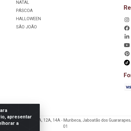
NATAL
Re
PÁSCOA
HALLOWEEN
SÃO JOÃO
Fo
para
io, apresentar
hão, 807 – 3A, 4A, 5A, 12A, 14A - Muribeca, Jaboatão dos Guararapes
elhorar a
01