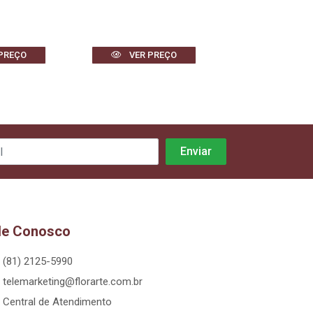
PREÇO
VER PREÇO
VER PR
le Conosco
(81) 2125-5990
telemarketing@florarte.com.br
Central de Atendimento