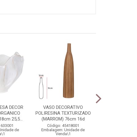
ESA DECOR
VASO DECORATIVO
VASO DECOR
ORGANICO
POLIRESINA TEXTURIZADO
POLIRESINA TEX
8cm 25,5...
(MARROM) 76cm 16d
(MARROM) 56
1633001
Código: 45418001
Código: 4542
Unidade de
Embalagem: Unidade de
Embalagem: Uni
a\1
Venda\1
Venda\1