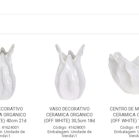
ECORATIVO
VASO DECORATIVO
CENTRO DE M
A ORGANICO
CERAMICA ORGANICO
CERAMICA 
TE) 40cm 21d
(OFF WHITE) 30,5cm 18d
(OFF WHITE) 1
: 41624001
Código: 41628001
Código: 4
: Unidade de
Embalagem: Unidade de
Embalagem: 
nda\1
Venda\1
Vend