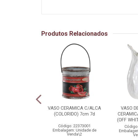
Produtos Relacionados
 DECORATIVO
VASO CERAMICA C/ALCA
VASO D
INA TEXTURIZADO
(COLORIDO) 7cm 7d
CERAMIC
OM) 56cm 19d
(OFF WHI
Código: 22373001
igo: 45422001
Código
Embalagem: Unidade de
gem: Unidade de
Embalagem
Venda\2
Venda\1
Ve