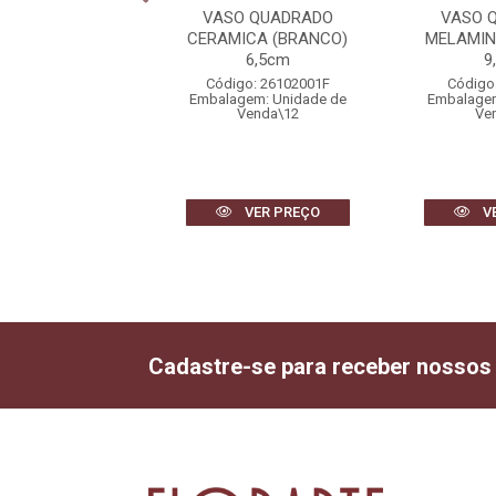
O MELAMINA
VASO QUADRADO
VASO 
ANCO) 12cm
CERAMICA (BRANCO)
MELAMIN
6,5cm
9
igo: 36348001
Código: 26102001F
Código
gem: Unidade de
Embalagem: Unidade de
Embalagem
Venda\4
Venda\12
Ve
VER PREÇO
VER PREÇO
V
Cadastre-se para receber nossos