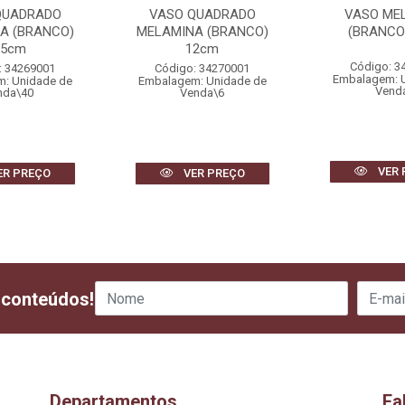
QUADRADO
VASO QUADRADO
VASO ME
A (BRANCO)
MELAMINA (BRANCO)
(BRANCO
,5cm
12cm
Código: 3
: 34269001
Código: 34270001
Embalagem: 
: Unidade de
Embalagem: Unidade de
Vend
nda\40
Venda\6
VER 
ER PREÇO
VER PREÇO
 conteúdos!
Departamentos
Fa