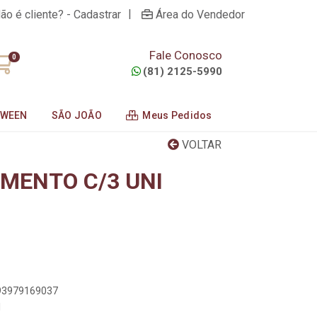
|
ão é cliente? - Cadastrar
Área do Vendedor
Fale Conosco
0
(81) 2125-5990
OWEEN
SÃO JOÃO
Meus Pedidos
VOLTAR
IMENTO C/3 UNI
893979169037
1