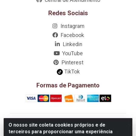
Redes Sociais
Instagram
Facebook
Linkedin
YouTube
Pinterest
TikTok
Formas de Pagamento
D&A Decoração e Ambientação LTDA - Rua Riachão,
O nosso site coleta cookies próprios e de
807 – 3A, 4A, 5A, 12A, 14A - Muribeca, Jaboatão dos
terceiros para proporcionar uma experiência
Guararapes/PE - CEP 54.355-057 - CNPJ